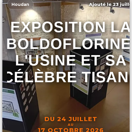
Ajouté le 23 juill
Houdan
EXPOSITION LA
BOLDOFLORINE
L'USINE ET SA
CÉLÈBRE TISAN
DU 24 JUILLET
AU
17 OCTOBRE 2026