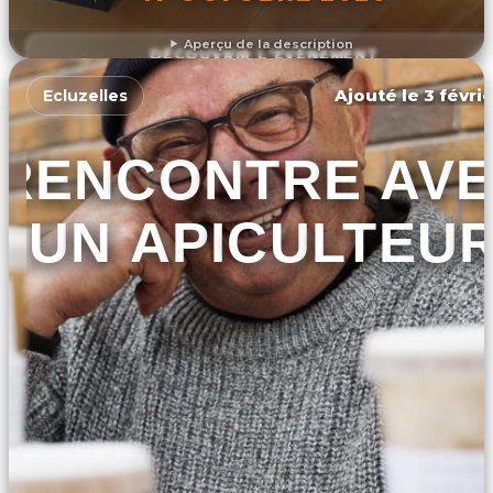
Aperçu de la description
DÉCOUVRIR L'ÉVÉNEMENT
Ajouté le 3 févrie
Ecluzelles
RENCONTRE AV
UN APICULTEU