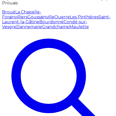
Prouais.
Broué
La Chapelle-
Forainvilliers
Goussainville
Ouerre
Les Pinthières
Saint-
Laurent-la-Gâtine
Bourdonné
Condé-sur-
Vesgre
Dannemarie
Grandchamp
Maulette