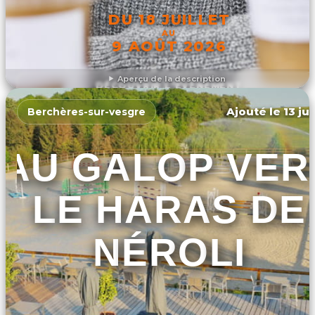
DU 18 JUILLET
AU
9 AOÛT 2026
Aperçu de la description
DÉCOUVRIR L'ÉVÉNEMENT
Ajouté le 13 ju
Berchères-sur-vesgre
AU GALOP VER
LE HARAS DE
NÉROLI