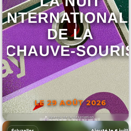
LA NUIT
INTERNATIONAL
DE LA
CHAUVE-SOURI
LE 29 AOÛT 2026
Aperçu de la description
DÉCOUVRIR L'ÉVÉNEMENT
Ajouté le 6 juill
Écluzelles