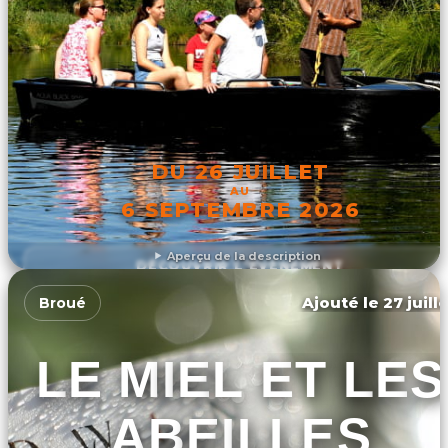
DU 26 JUILLET
AU
6 SEPTEMBRE 2026
Aperçu de la description
DÉCOUVRIR L'ÉVÉNEMENT
Ajouté le 27 juill
Broué
LE MIEL ET LES
ABEILLES