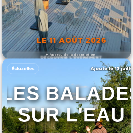
LE 11 AOÛT 2026
Aperçu de la description
DÉCOUVRIR L'ÉVÉNEMENT
Ajouté le 13 juill
Écluzelles
LES BALADE
SUR L'EAU