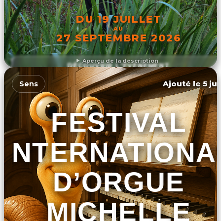
DU 19 JUILLET
AU
27 SEPTEMBRE 2026
Aperçu de la description
DÉCOUVRIR L'ÉVÉNEMENT
Ajouté le 5 ju
Sens
FESTIVAL
INTERNATIONA
D’ORGUE
MICHELLE