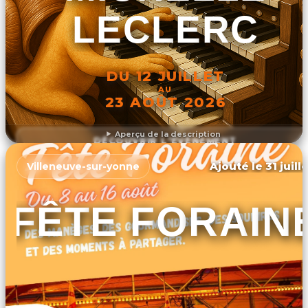
LECLERC
DU 12 JUILLET
AU
23 AOÛT 2026
Aperçu de la description
DÉCOUVRIR L'ÉVÉNEMENT
Ajouté le 31 juill
Villeneuve-sur-yonne
FÊTE FORAIN