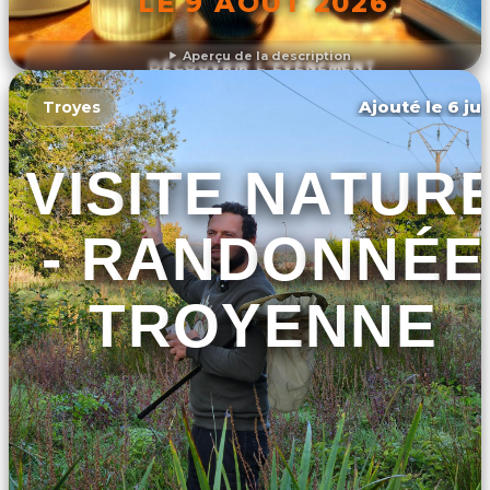
LE 9 AOÛT 2026
Aperçu de la description
DÉCOUVRIR L'ÉVÉNEMENT
Ajouté le 6 jui
Troyes
VISITE NATUR
- RANDONNÉE
TROYENNE