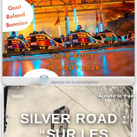
DU 8 AOÛT
AU
16 AOÛT 2026
Aperçu de la description
DÉCOUVRIR L'ÉVÉNEMENT
Ajouté le 7 aoû
Sens
SILVER ROAD :
“SUR LES