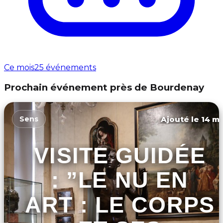
Ce mois
25 événements
Prochain événement près de Bourdenay
Ajouté le 14 ma
Sens
VISITE GUIDÉE
: ”LE NU EN
ART : LE CORPS