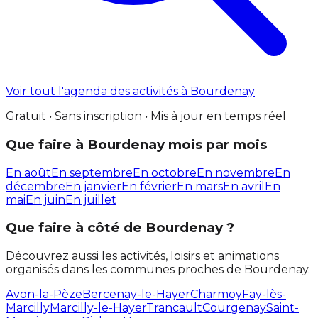
Voir tout l'agenda des activités à Bourdenay
Gratuit • Sans inscription • Mis à jour en temps réel
Que faire à Bourdenay mois par mois
En août
En septembre
En octobre
En novembre
En
décembre
En janvier
En février
En mars
En avril
En
mai
En juin
En juillet
Que faire à côté de Bourdenay ?
Découvrez aussi les activités, loisirs et animations
organisés dans les communes proches de Bourdenay.
Avon-la-Pèze
Bercenay-le-Hayer
Charmoy
Fay-lès-
Marcilly
Marcilly-le-Hayer
Trancault
Courgenay
Saint-