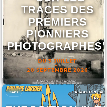
TRACES DES
PREMIERS
PIONNIERS
PHOTOGRAPHES
DU 3 JUILLET
AU
20 SEPTEMBRE 2026
Aperçu de la description
DÉCOUVRIR L'ÉVÉNEMENT
Ajouté le 7 juill
Sens