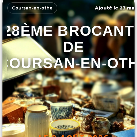
Ajouté le 23 mar
Coursan-en-othe
28ÈME BROCANT
DE
COURSAN-EN-OT