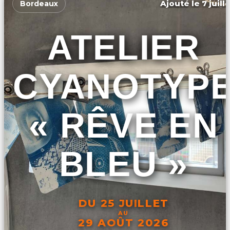
Ajouté le 7 juill
Bordeaux
ATELIER
CYANOTYP
« RÊVE EN
BLEU »
DU 25 JUILLET
AU
29 AOÛT 2026