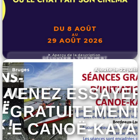
DU 8 AOÛT
AU
29 AOÛT 2026
Aperçu de la description
DÉCOUVRIR L'ÉVÉNEMENT
Ajouté le 22 juill
Bruges
VENEZ ESSAYE
GRATUITEMENT
LE CANOË-KAYA