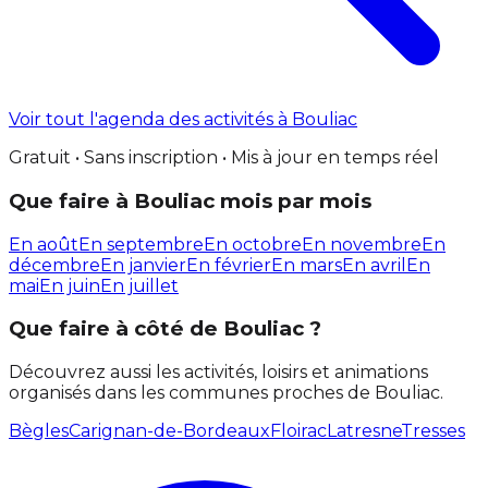
Voir tout l'agenda des activités à Bouliac
Gratuit • Sans inscription • Mis à jour en temps réel
Que faire à Bouliac mois par mois
En août
En septembre
En octobre
En novembre
En
décembre
En janvier
En février
En mars
En avril
En
mai
En juin
En juillet
Que faire à côté de Bouliac ?
Découvrez aussi les activités, loisirs et animations
organisés dans les communes proches de Bouliac.
Bègles
Carignan-de-Bordeaux
Floirac
Latresne
Tresses