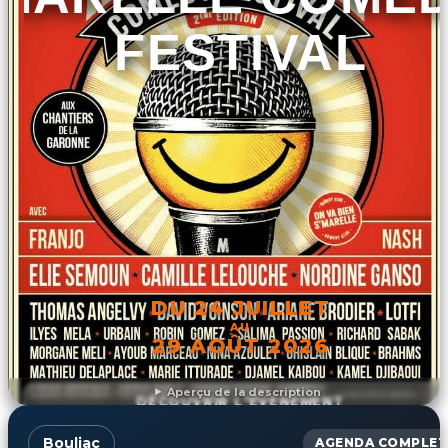
FESTIVAL
DU 24 JUILLET
AU
29 AOÛT 2026
Aperçu de la description
DÉCOUVRIR L'ÉVÉNEMENT
Bouliac
AGENDA COMPLET