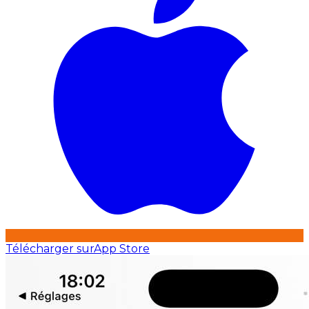
Télécharger sur
App Store