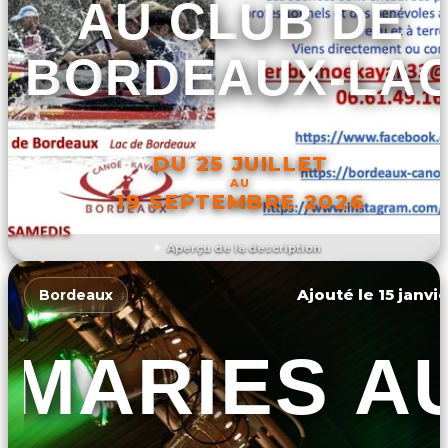
AU CLUB DE
BORDEAUX-LA
DU 25 JUILLET
AU
19 SEPTEMBRE 2026
Aperçu de la description
DÉCOUVRIR L'ÉVÉNEMENT
Ajouté le 15 janvi
Bordeaux
MARIES A