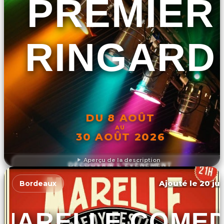
PREMIER
RINGARD
DU 8 AOÛT
AU
30 AOÛT 2026
Aperçu de la description
DÉCOUVRIR L'ÉVÉNEMENT
Ajouté le 20 jui
Bordeaux
MARELLE COME