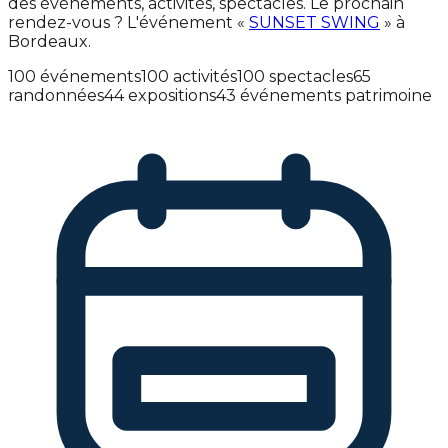
des événements, activités, spectacles. Le prochain
rendez-vous ? L'événement «
SUNSET SWING
» à
Bordeaux.
100 événements
100 activités
100 spectacles
65
randonnées
44 expositions
43 événements patrimoine