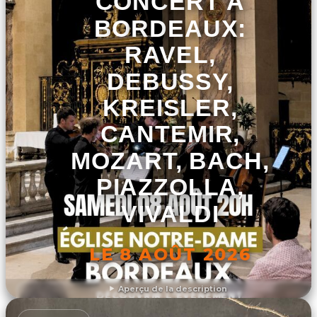
CONCERT À
BORDEAUX:
RAVEL,
DEBUSSY,
KREISLER,
CANTEMIR,
MOZART, BACH,
PIAZZOLLA,
VIVALDI
LE 8 AOÛT 2026
Aperçu de la description
DÉCOUVRIR L'ÉVÉNEMENT