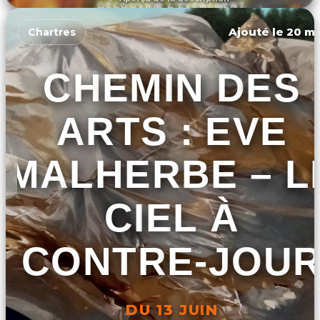
DÉCOUVRIR L'ÉVÉNEMENT
Ajouté le 20 ma
Chartres
CHEMIN DES
ARTS : EVE
MALHERBE – L
CIEL À
CONTRE-JOU
DU 13 JUIN