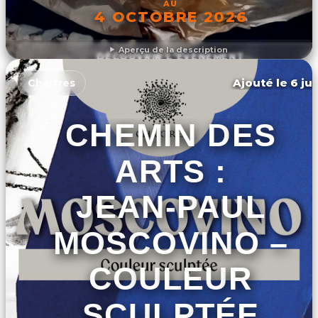
AU
4 OCTOBRE 2026
Aperçu de la description
DÉCOUVRIR L'ÉVÉNEMENT
Ajouté le 6 jui
Chartres
CHEMIN DES
ARTS :
JEAN-PAUL
MOSCOVINO –
COULEUR
SCULPTÉE