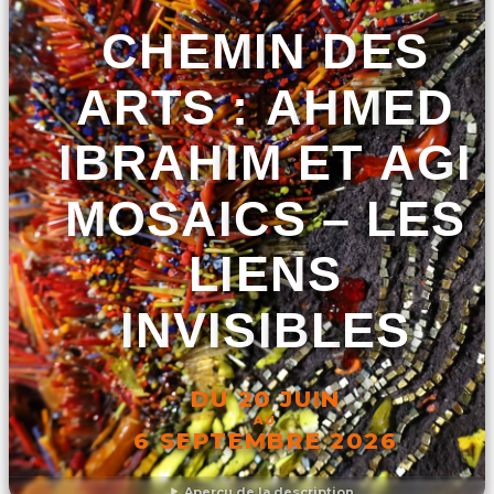
CHEMIN DES
ARTS : AHMED
IBRAHIM ET AGI
MOSAICS – LES
LIENS
INVISIBLES
DU 20 JUIN
AU
6 SEPTEMBRE 2026
Aperçu de la description