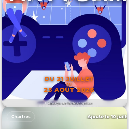
DU 21 JUILLET
AU
25 AOÛT 2026
Aperçu de la description
DÉCOUVRIR L'ÉVÉNEMENT
Ajouté le 10 juill
Chartres