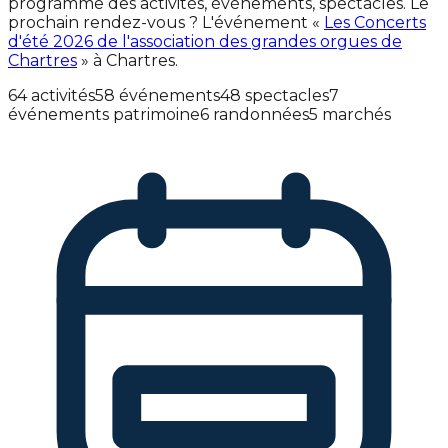
programme des activités, événements, spectacles. Le
prochain rendez-vous ? L'événement «
Les Concerts
d'été 2026 de l'association des grandes orgues de
Chartres
» à Chartres.
64 activités
58 événements
48 spectacles
7
événements patrimoine
6 randonnées
5 marchés