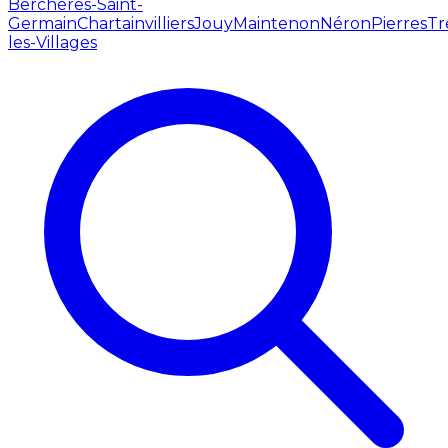
Berchères-Saint-
Germain
Chartainvilliers
Jouy
Maintenon
Néron
Pierres
Tr
les-Villages