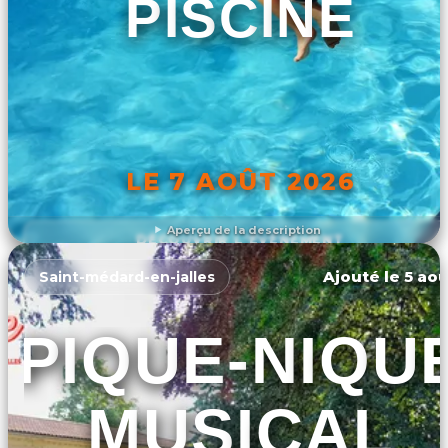
PISCINE
LE 7 AOÛT 2026
Aperçu de la description
DÉCOUVRIR L'ÉVÉNEMENT
Ajouté le 5 aoû
Saint-médard-en-jalles
PIQUE-NIQU
MUSICAL