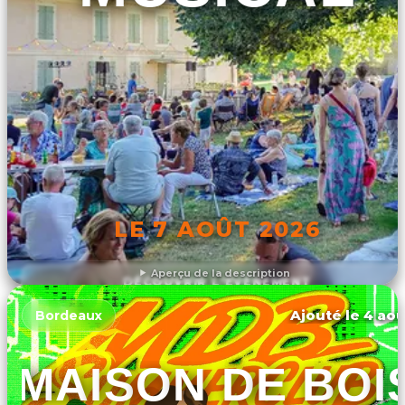
LE 7 AOÛT 2026
Aperçu de la description
DÉCOUVRIR L'ÉVÉNEMENT
Ajouté le 4 aoû
Bordeaux
MAISON DE BOI