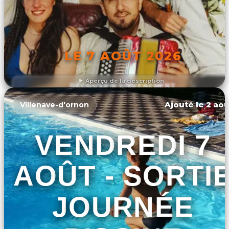
LE 7 AOÛT 2026
Aperçu de la description
DÉCOUVRIR L'ÉVÉNEMENT
Ajouté le 2 aoû
Villenave-d'ornon
VENDREDI 7
AOÛT - SORTI
JOURNÉE