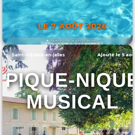
LE 7 AOÛT 2026
Aperçu de la description
DÉCOUVRIR L'ÉVÉNEMENT
Ajouté le 5 aoû
Saint-médard-en-jalles
PIQUE-NIQU
MUSICAL