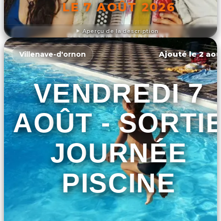
LE 7 AOÛT 2026
Aperçu de la description
DÉCOUVRIR L'ÉVÉNEMENT
Ajouté le 2 aoû
Villenave-d'ornon
VENDREDI 7
AOÛT - SORTI
JOURNÉE
PISCINE