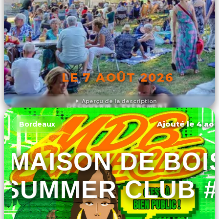
LE 7 AOÛT 2026
Aperçu de la description
DÉCOUVRIR L'ÉVÉNEMENT
Ajouté le 4 aoû
Bordeaux
MAISON DE BOI
SUMMER CLUB #