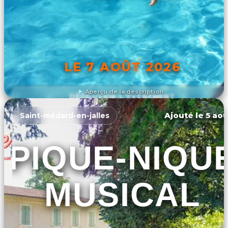
LE 7 AOÛT 2026
Aperçu de la description
DÉCOUVRIR L'ÉVÉNEMENT
Ajouté le 5 aoû
Saint-médard-en-jalles
PIQUE-NIQU
MUSICAL