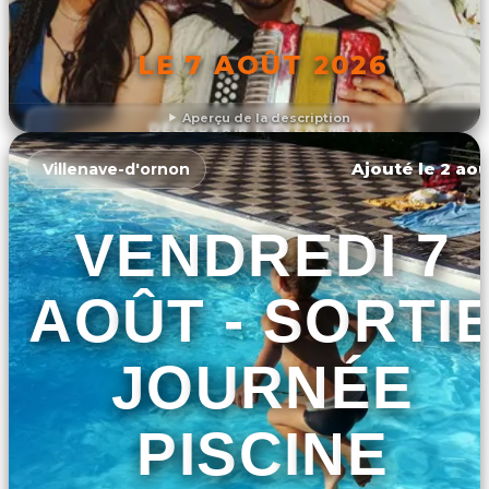
LE 7 AOÛT 2026
Aperçu de la description
DÉCOUVRIR L'ÉVÉNEMENT
Ajouté le 2 aoû
Villenave-d'ornon
VENDREDI 7
AOÛT - SORTI
JOURNÉE
PISCINE