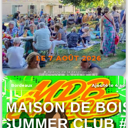
LE 7 AOÛT 2026
Aperçu de la description
DÉCOUVRIR L'ÉVÉNEMENT
Ajouté le 4 aoû
Bordeaux
MAISON DE BOI
SUMMER CLUB #