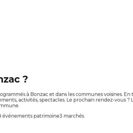
nzac ?
ont programmés à Bonzac et dans les communes voisines. 
ts, activités, spectacles. Le prochain rendez-vous ?
commune.
8 événements patrimoine
3 marchés