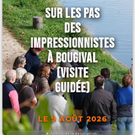
SUR LES PAS
DES
IMPRESSIONNISTES
À BOUGIVAL
(VISITE
GUIDÉE)
LE 9 AOÛT 2026
Aperçu de la description