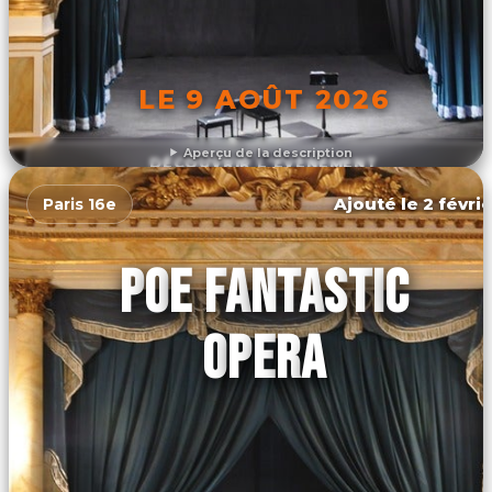
LE 9 AOÛT 2026
Aperçu de la description
DÉCOUVRIR L'ÉVÉNEMENT
Ajouté le 2 févrie
Paris 16e
POE FANTASTIC
OPERA