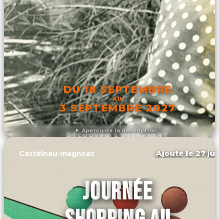
DU 18 SEPTEMBRE
AU
3 SEPTEMBRE 2027
Aperçu de la description
DÉCOUVRIR L'ÉVÉNEMENT
Ajouté le 27 jui
Castelnau-magnoac
JOURNÉE