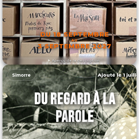
DU 18 SEPTEMBRE
AU
3 SEPTEMBRE 2027
Aperçu de la description
DÉCOUVRIR L'ÉVÉNEMENT
Ajouté le 1 juill
Simorre
DU REGARD À LA
PAROLE