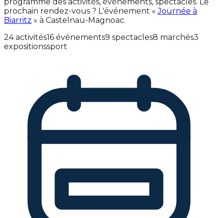
programme des activités, événements, spectacles. Le
prochain rendez-vous ? L'événement «
Journée à
Biarritz
» à Castelnau-Magnoac.
24 activités
16 événements
9 spectacles
8 marchés
3
expositions
sport