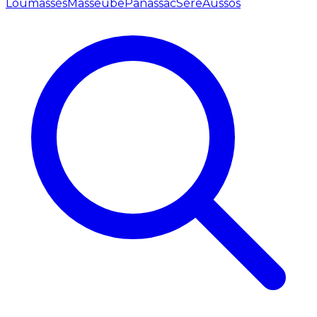
Loumassès
Masseube
Panassac
Sère
Aussos