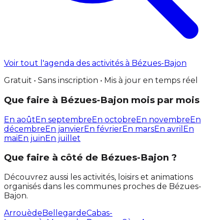
Voir tout l'agenda des activités à Bézues-Bajon
Gratuit • Sans inscription • Mis à jour en temps réel
Que faire à Bézues-Bajon mois par mois
En août
En septembre
En octobre
En novembre
En
décembre
En janvier
En février
En mars
En avril
En
mai
En juin
En juillet
Que faire à côté de Bézues-Bajon ?
Découvrez aussi les activités, loisirs et animations
organisés dans les communes proches de Bézues-
Bajon.
Arrouède
Bellegarde
Cabas-