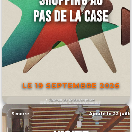
SHOPPING AU
PAS DE LA CASE
LE 19 SEPTEMBRE 2026
Aperçu de la description
DÉCOUVRIR L'ÉVÉNEMENT
Ajouté le 22 juill
Simorre