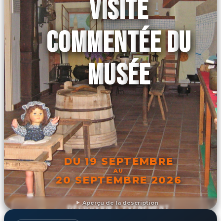
VISITE
COMMENTÉE DU
MUSÉE
DU 19 SEPTEMBRE
AU
20 SEPTEMBRE 2026
Aperçu de la description
DÉCOUVRIR L'ÉVÉNEMENT