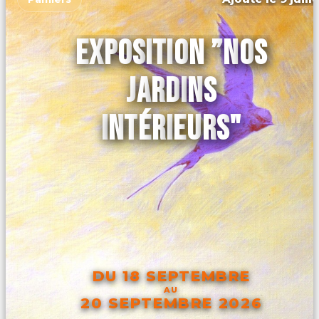
EXPOSITION ”NOS
JARDINS
INTÉRIEURS"
DU 18 SEPTEMBRE
AU
20 SEPTEMBRE 2026