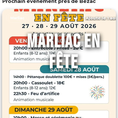
Prochain événement près de Bézac
Ajouté le 1 aoû
Marliac
MARLIAC EN
FÊTE