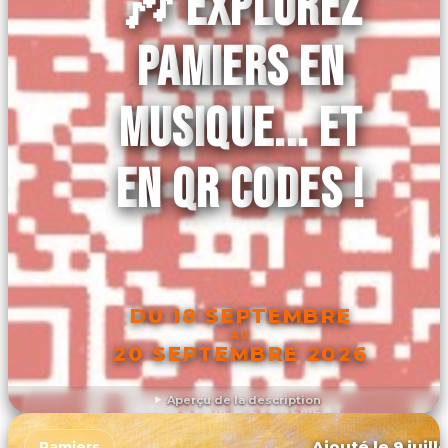
🎶 EXPLOREZ
PAMIERS EN
MUSIQUE... ET
EN QR CODES !
DU 18 SEPTEMBRE
AU
20 SEPTEMBRE 2026
Aperçu de la description
DÉCOUVRIR L'ÉVÉNEMENT
Ajouté le 9 juill
Pamiers