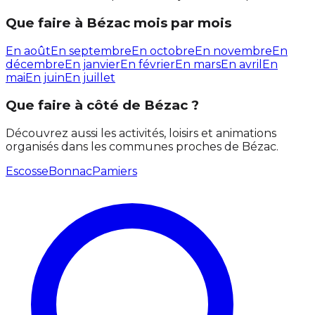
Que faire à Bézac mois par mois
En août
En septembre
En octobre
En novembre
En
décembre
En janvier
En février
En mars
En avril
En
mai
En juin
En juillet
Que faire à côté de Bézac ?
Découvrez aussi les activités, loisirs et animations
organisés dans les communes proches de Bézac.
Escosse
Bonnac
Pamiers