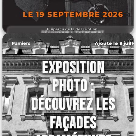
LE 19 SEPTEMBRE 2026
Aperçu de la description
DÉCOUVRIR L'ÉVÉNEMENT
Ajouté le 9 juill
Pamiers
EXPOSITION
PHOTO :
DÉCOUVREZ LES
FAÇADES