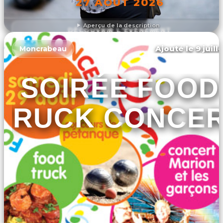
27 AOÛT 2026
Aperçu de la description
DÉCOUVRIR L'ÉVÉNEMENT
Ajouté le 9 juill
Moncrabeau
SOIRÉE FOOD
TRUCK CONCE