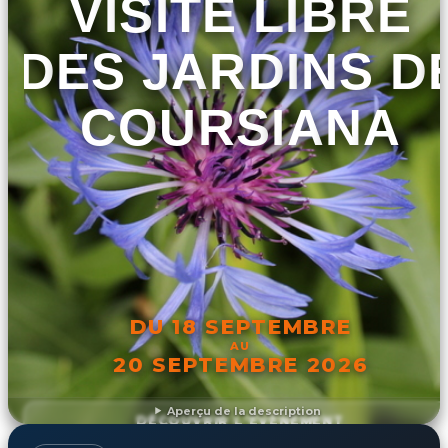
VISITE LIBRE
DES JARDINS D
COURSIANA
DU 18 SEPTEMBRE
AU
20 SEPTEMBRE 2026
Aperçu de la description
DÉCOUVRIR L'ÉVÉNEMENT