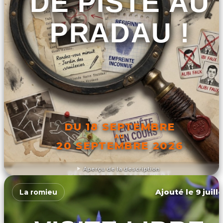
DE PISTE AU
PRADAU !
DU 18 SEPTEMBRE
AU
20 SEPTEMBRE 2026
Aperçu de la description
DÉCOUVRIR L'ÉVÉNEMENT
Ajouté le 9 juill
La romieu