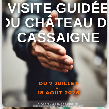
VISITE GUIDÉ
DU CHÂTEAU D
CASSAIGNE
DU 7 JUILLET
AU
18 AOÛT 2026
Aperçu de la description
DÉCOUVRIR L'ÉVÉNEMENT