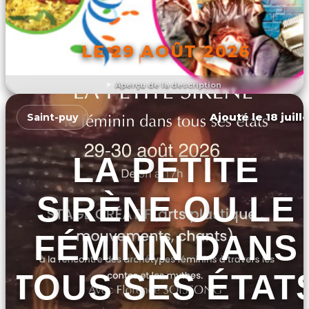
LE 29 AOÛT 2026
Aperçu de la description
DÉCOUVRIR L'ÉVÉNEMENT
Ajouté le 18 juill
Saint-puy
LA PETITE
SIRÈNE OU LE
FÉMININ DANS
TOUS SES ÉTAT