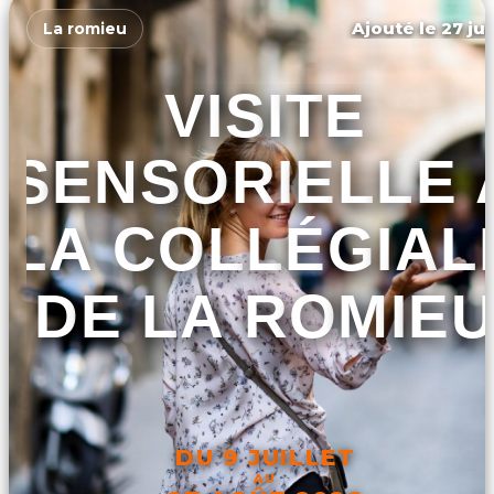
Ajouté le 27 jui
La romieu
VISITE
SENSORIELLE 
LA COLLÉGIAL
DE LA ROMIE
DU 9 JUILLET
AU