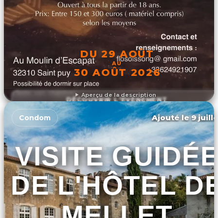
DU 29 AOÛT
AU
30 AOÛT 2026
Aperçu de la description
DÉCOUVRIR L'ÉVÉNEMENT
Ajouté le 9 juill
Condom
VISITE GUIDÉ
DE L'HÔTEL D
MELLET