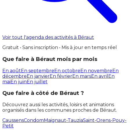
Voir tout l'agenda des activités à Béraut
Gratuit • Sans inscription • Mis à jour en temps réel
Que faire à Béraut mois par mois
En août
En septembre
En octobre
En novembre
En
décembre
En janvier
En février
En mars
En avril
En
mai
En juin
En juillet
Que faire à côté de Béraut ?
Découvrez aussi les activités, loisirs et animations
organisés dans les communes proches de Béraut.
Caussens
Condom
Maignaut-Tauzia
Saint-Orens-Pouy-
Petit