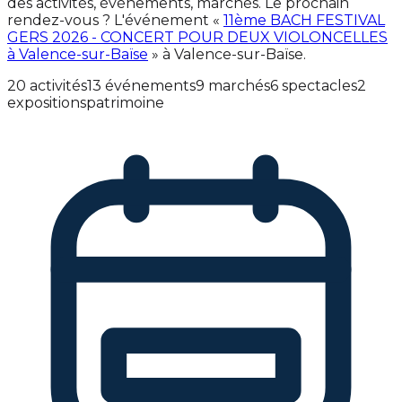
des activités, événements, marchés. Le prochain
rendez-vous ? L'événement «
11ème BACH FESTIVAL
GERS 2026 - CONCERT POUR DEUX VIOLONCELLES
à Valence-sur-Baïse
» à Valence-sur-Baïse.
20 activités
13 événements
9 marchés
6 spectacles
2
expositions
patrimoine