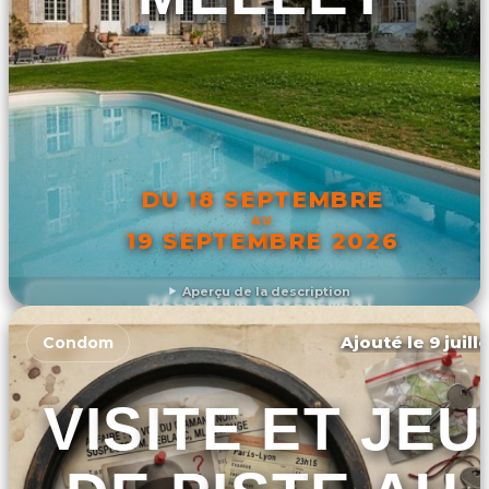
DU 18 SEPTEMBRE
AU
19 SEPTEMBRE 2026
Aperçu de la description
DÉCOUVRIR L'ÉVÉNEMENT
Ajouté le 9 juill
Condom
VISITE ET JEU