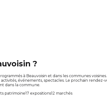
auvoisin ?
ont programmés à Beauvoisin et dans les communes voisin
tivités, événements, spectacles. Le prochain rendez-
ent dans la commune.
s patrimoine
17 expositions
12 marchés