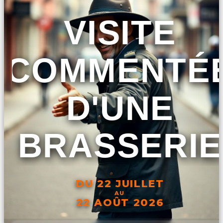
VISITE
COMMENTÉ
D'UNE
BRASSERIE
DU 22 JUILLET
AU
22 AOÛT 2026