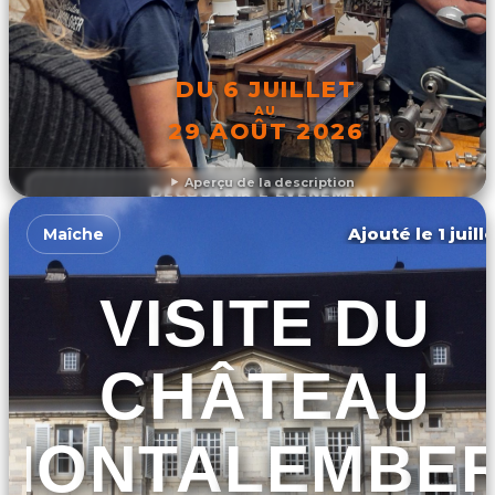
DU 6 JUILLET
AU
29 AOÛT 2026
Aperçu de la description
DÉCOUVRIR L'ÉVÉNEMENT
Ajouté le 1 juill
Maîche
VISITE DU
CHÂTEAU
MONTALEMBE