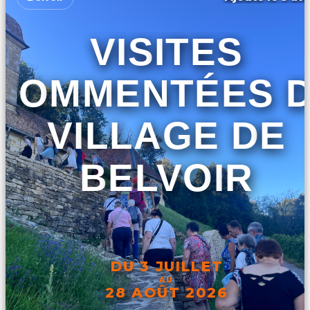
VISITES
COMMENTÉES 
VILLAGE DE
BELVOIR
DU 3 JUILLET
AU
28 AOÛT 2026