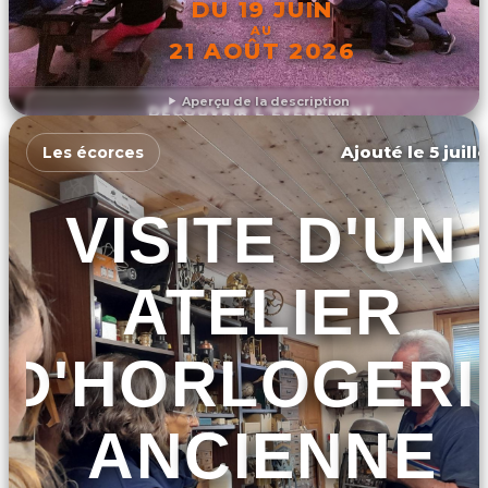
DU 19 JUIN
AU
21 AOÛT 2026
Aperçu de la description
DÉCOUVRIR L'ÉVÉNEMENT
Ajouté le 5 juill
Les écorces
VISITE D'UN
ATELIER
D'HORLOGERI
ANCIENNE