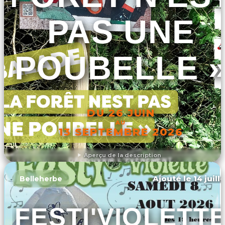
PAS UNE
POUBELLE 
DU 26 JUIN
AU
13 SEPTEMBRE 2026
Aperçu de la description
DÉCOUVRIR L'ÉVÉNEMENT
Ajouté le 14 juill
Belleherbe
FESTI'VIOLETT