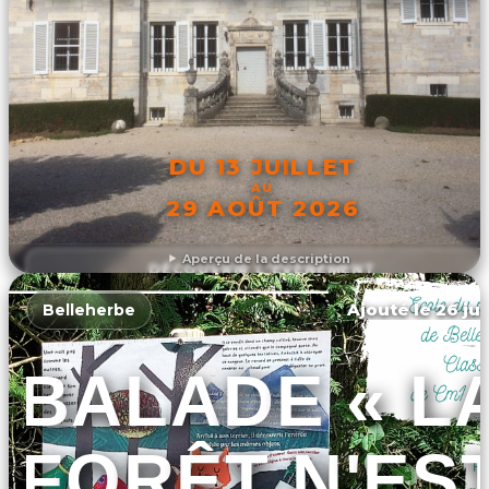
DU 13 JUILLET
AU
29 AOÛT 2026
Aperçu de la description
DÉCOUVRIR L'ÉVÉNEMENT
Ajouté le 26 jui
Belleherbe
BALADE « L
FORÊT N'ES