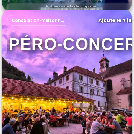
Aperçu de la description
DÉCOUVRIR L'ÉVÉNEMENT
Ajouté le 7 ju
Consolation-maisonnettes
APÉRO-CONCE