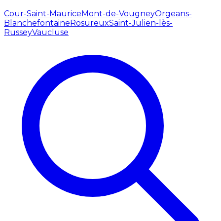
Cour-Saint-Maurice
Mont-de-Vougney
Orgeans-
Blanchefontaine
Rosureux
Saint-Julien-lès-
Russey
Vaucluse