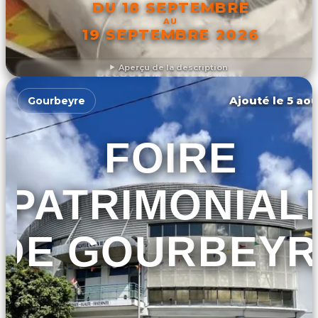
DU 18 SEPTEMBRE
AU
19 SEPTEMBRE 2026
Aperçu de la description
DÉCOUVRIR L'ÉVÉNEMENT
Ajouté le 5 aoû
Gourbeyre
FOIRE
PATRIMONIAL
DE GOURBEYR