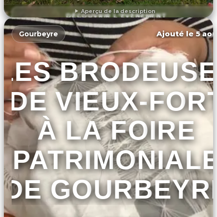
Aperçu de la description
DÉCOUVRIR L'ÉVÉNEMENT
Ajouté le 5 aoû
Gourbeyre
LES BRODEUSE
DE VIEUX-FOR
À LA FOIRE
PATRIMONIAL
DE GOURBEYR