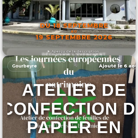
DU 18 SEPTEMBRE
AU
19 SEPTEMBRE 2026
Aperçu de la description
DÉCOUVRIR L'ÉVÉNEMENT
Ajouté le 6 aoû
Gourbeyre
ATELIER DE
CONFECTION D
PAPIER EN