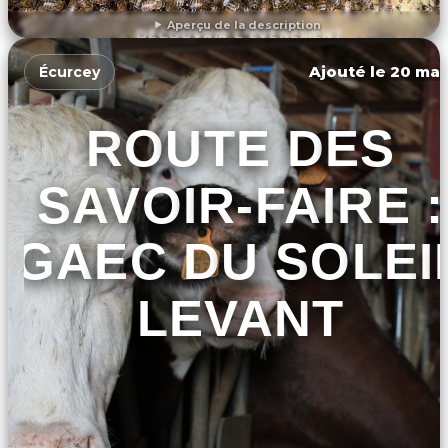
Aperçu de la description
DÉCOUVRIR L'ÉVÉNEMENT
Ajouté le 20 mar
Écurcey
ROUTE DES
SAVOIR-FAIRE :
GAEC DU SOLEI
LEVANT