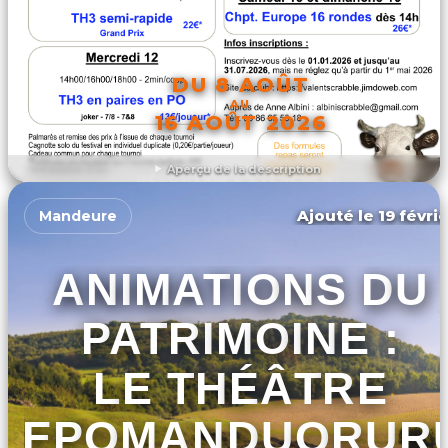
DU 8 AOÛT
AU
16 AOÛT 2026
Aperçu de la description
DÉCOUVRIR L'ÉVÉNEMENT
Ajouté le 19 févri
Mandeure
ANIMATIONS DU
PATRIMOINE :
LE THÉÂTRE
D'EPOMANDUORUR