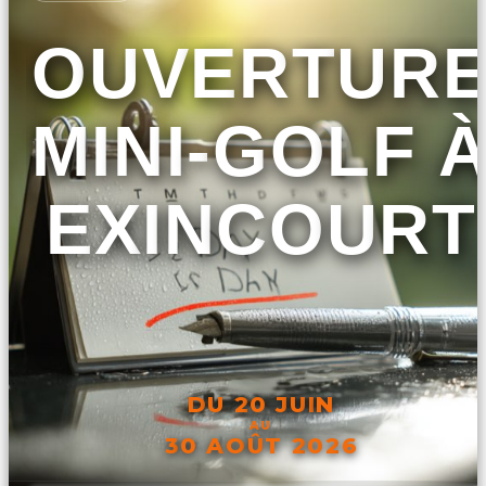
OUVERTUR
MINI-GOLF 
EXINCOURT
DU 20 JUIN
AU
30 AOÛT 2026