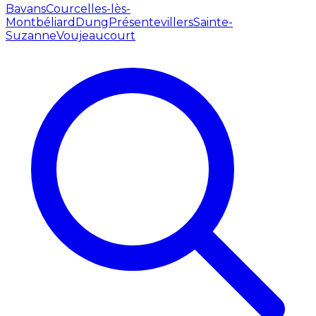
Bavans
Courcelles-lès-
Montbéliard
Dung
Présentevillers
Sainte-
Suzanne
Voujeaucourt