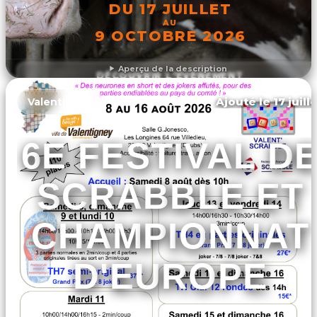
DU 17 JUILLET
AU
9 OCTOBRE 2026
Aperçu de la description
DÉCOUVRIR L'ÉVÉNEMENT
Ajouté le 17 juill
Valentigney
6E FESTIVAL D
SCRABBLE ET
CHAMPIONNAT
D'EUROPE