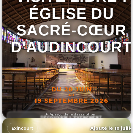
ÉGLISE DU
SACRÉ-CŒUR
D'AUDINCOURT
DU 20 JUIN
AU
19 SEPTEMBRE 2026
Aperçu de la description
DÉCOUVRIR L'ÉVÉNEMENT
Ajouté le 10 juill
Exincourt