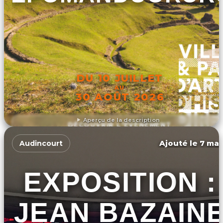
DU 10 JUILLET
AU
30 AOÛT 2026
Aperçu de la description
DÉCOUVRIR L'ÉVÉNEMENT
Ajouté le 7 mar
Audincourt
EXPOSITION :
JEAN BAZAIN