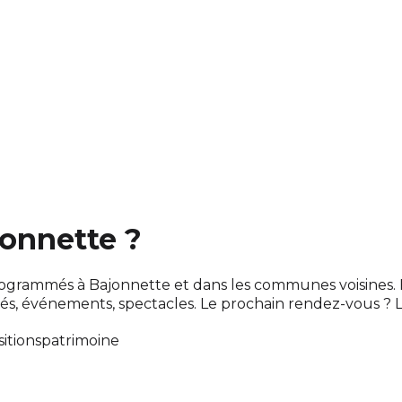
jonnette ?
nt programmés à Bajonnette et dans les communes voisine
s, événements, spectacles. Le prochain rendez-vous ?
itions
patrimoine