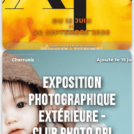
DU 12 JUIN
AU
20 SEPTEMBRE 2026
Aperçu de la description
DÉCOUVRIR L'ÉVÉNEMENT
Ajouté le 15 ju
Cherrueix
EXPOSITION
PHOTOGRAPHIQUE
EXTÉRIEURE -
CLUB PHOTO DPI