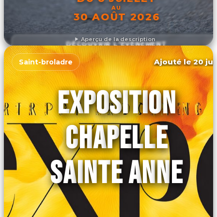
AU
30 AOÛT 2026
Aperçu de la description
DÉCOUVRIR L'ÉVÉNEMENT
Ajouté le 20 jui
Saint-broladre
EXPOSITION
CHAPELLE
SAINTE ANNE