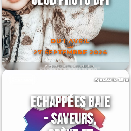
DU 1 AVRIL
AU
27 SEPTEMBRE 2026
Aperçu de la description
DÉCOUVRIR L'ÉVÉNEMENT
Ajouté le 15 ju
Cherrueix
ECHAPPÉES BAIE
- SAVEURS,