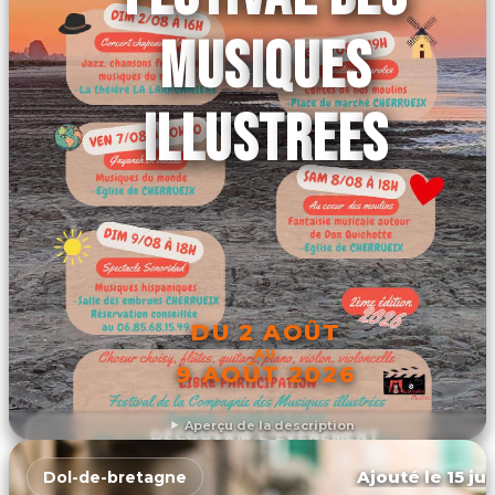
MUSIQUES
ILLUSTREES
DU 2 AOÛT
AU
9 AOÛT 2026
Aperçu de la description
DÉCOUVRIR L'ÉVÉNEMENT
Ajouté le 15 ju
Dol-de-bretagne