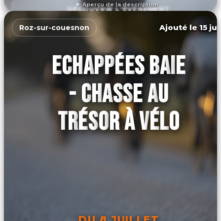
Aperçu de la description
DÉCOUVRIR L'ÉVÉNEMENT
Ajouté le 15 ju
Roz-sur-couesnon
ECHAPPÉES BAIE
- CHASSE AU
TRÉSOR À VÉLO
DU 8 JUILLET