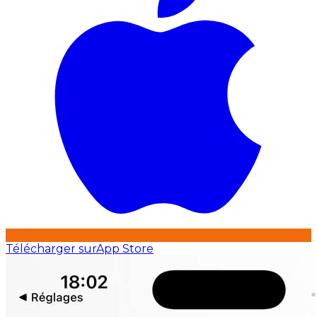
Télécharger sur
App Store