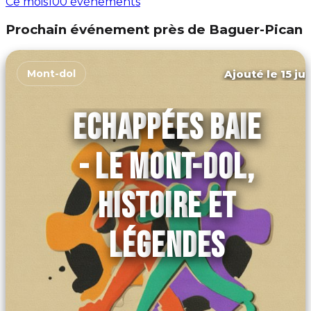
Ce mois
100 événements
Prochain événement près de Baguer-Pican
Ajouté le 15 ju
Mont-dol
ECHAPPÉES BAIE
- LE MONT-DOL,
HISTOIRE ET
LÉGENDES