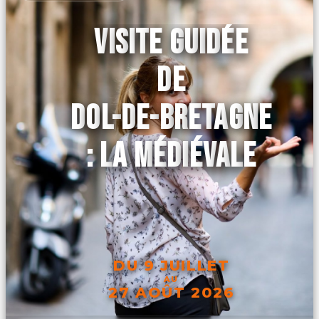
VISITE GUIDÉE
DE
DOL-DE-BRETAGNE
: LA MÉDIÉVALE
DU 9 JUILLET
AU
27 AOÛT 2026