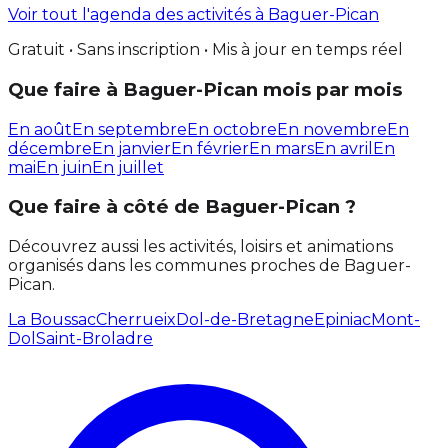
Voir tout l'agenda des activités à Baguer-Pican
Gratuit • Sans inscription • Mis à jour en temps réel
Que faire à Baguer-Pican mois par mois
En août
En septembre
En octobre
En novembre
En
décembre
En janvier
En février
En mars
En avril
En
mai
En juin
En juillet
Que faire à côté de Baguer-Pican ?
Découvrez aussi les activités, loisirs et animations
organisés dans les communes proches de Baguer-
Pican.
La Boussac
Cherrueix
Dol-de-Bretagne
Epiniac
Mont-
Dol
Saint-Broladre