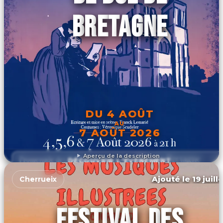
BRETAGNE
DU 4 AOÛT
AU
7 AOÛT 2026
Aperçu de la description
DÉCOUVRIR L'ÉVÉNEMENT
Ajouté le 19 juill
Cherrueix
FESTIVAL DES