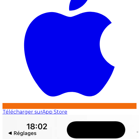
Télécharger sur
App Store