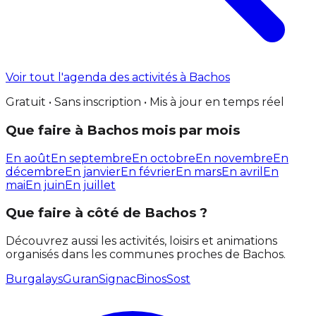
Voir tout l'agenda des activités à Bachos
Gratuit • Sans inscription • Mis à jour en temps réel
Que faire à Bachos mois par mois
En août
En septembre
En octobre
En novembre
En
décembre
En janvier
En février
En mars
En avril
En
mai
En juin
En juillet
Que faire à côté de Bachos ?
Découvrez aussi les activités, loisirs et animations
organisés dans les communes proches de Bachos.
Burgalays
Guran
Signac
Binos
Sost