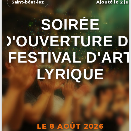
Ajouté le 2 ju
Saint-béat-lez
SOIRÉE
D'OUVERTURE D
FESTIVAL D'AR
LYRIQUE
LE 8 AOÛT 2026