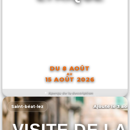
DU 8 AOÛT
AU
15 AOÛT 2026
Aperçu de la description
DÉCOUVRIR L'ÉVÉNEMENT
Ajouté le 3 aoû
Saint-béat-lez
VISITE DE LA