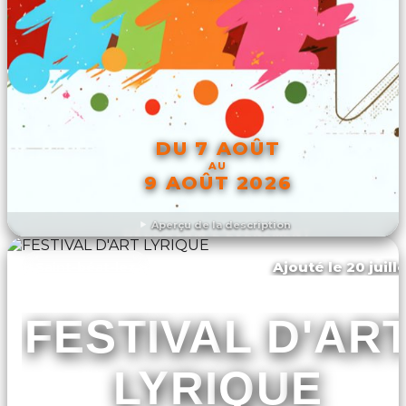
DU 7 AOÛT
AU
9 AOÛT 2026
Aperçu de la description
DÉCOUVRIR L'ÉVÉNEMENT
Ajouté le 20 juill
Saint-béat-lez
FESTIVAL D'AR
LYRIQUE