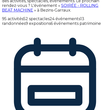
des activités, spectacles, événements. Le prochain
rendez-vous ? L'événement «
SOIRÉE - ROLLING
BEAT MACHINE
» à Bezins-Garraux.
95 activités
52 spectacles
24 événements
13
randonnées
9 expositions
6 événements patrimoine