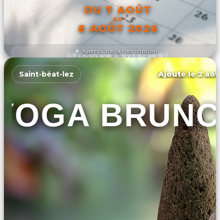
DU 7 AOÛT
AU
8 AOÛT 2026
Aperçu de la description
DÉCOUVRIR L'ÉVÉNEMENT
Ajouté le 2 aoû
Saint-béat-lez
YOGA BRUNC