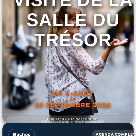
SALLE DU
TRÉSOR
DU 8 AOÛT
AU
25 SEPTEMBRE 2026
Aperçu de la description
DÉCOUVRIR L'ÉVÉNEMENT
Bachos
AGENDA COMPLET