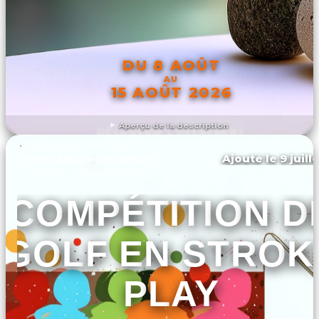
DU 8 AOÛT
AU
15 AOÛT 2026
Aperçu de la description
DÉCOUVRIR L'ÉVÉNEMENT
Ajouté le 9 juill
Montauban-de-luchon
COMPÉTITION D
GOLF EN STROK
PLAY