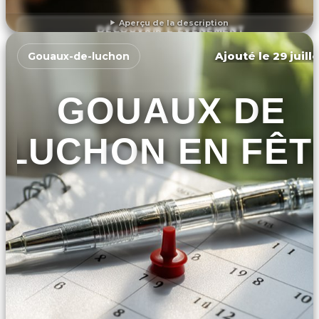
Aperçu de la description
DÉCOUVRIR L'ÉVÉNEMENT
Ajouté le 29 juill
Gouaux-de-luchon
GOUAUX DE
LUCHON EN FÊT