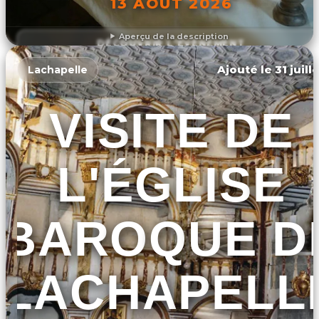
13 AOÛT 2026
Aperçu de la description
DÉCOUVRIR L'ÉVÉNEMENT
Ajouté le 31 juill
Lachapelle
VISITE DE
L'ÉGLISE
BAROQUE D
LACHAPELL