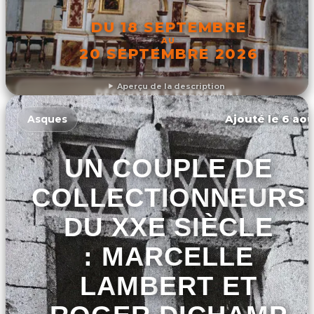
DU 18 SEPTEMBRE
AU
20 SEPTEMBRE 2026
Aperçu de la description
DÉCOUVRIR L'ÉVÉNEMENT
Ajouté le 6 aoû
Asques
UN COUPLE DE
COLLECTIONNEURS
DU XXE SIÈCLE
: MARCELLE
LAMBERT ET