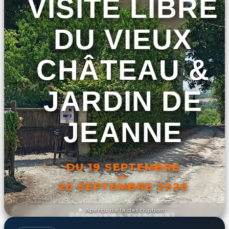
VISITE LIBRE
DU VIEUX
CHÂTEAU &
JARDIN DE
JEANNE
DU 19 SEPTEMBRE
AU
20 SEPTEMBRE 2026
Aperçu de la description
DÉCOUVRIR L'ÉVÉNEMENT