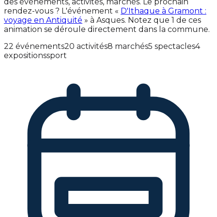
des événements, activités, marchés. Le prochain
rendez-vous ? L'événement «
D'Ithaque à Gramont :
voyage en Antiquité
» à Asques. Notez que 1 de ces
animation se déroule directement dans la commune.
22 événements
20 activités
8 marchés
5 spectacles
4
expositions
sport