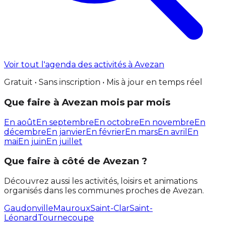
Voir tout l'agenda des activités à Avezan
Gratuit • Sans inscription • Mis à jour en temps réel
Que faire à Avezan mois par mois
En août
En septembre
En octobre
En novembre
En
décembre
En janvier
En février
En mars
En avril
En
mai
En juin
En juillet
Que faire à côté de Avezan ?
Découvrez aussi les activités, loisirs et animations
organisés dans les communes proches de Avezan.
Gaudonville
Mauroux
Saint-Clar
Saint-
Léonard
Tournecoupe