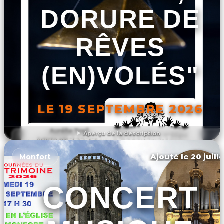
DORURE DE
RÊVES
(EN)VOLÉS"
LE 19 SEPTEMBRE 2026
Aperçu de la description
DÉCOUVRIR L'ÉVÉNEMENT
Ajouté le 20 juill
Monfort
CONCERT