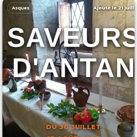
Ajouté le 21 juill
Asques
SAVEUR
D'ANTAN
DU 30 JUILLET
AU