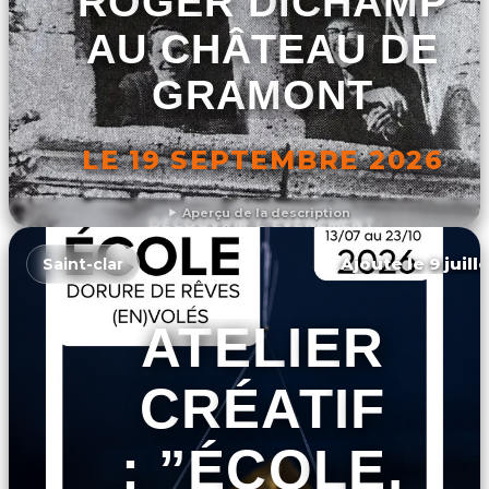
ROGER DICHAMP
AU CHÂTEAU DE
GRAMONT
LE 19 SEPTEMBRE 2026
Aperçu de la description
DÉCOUVRIR L'ÉVÉNEMENT
Ajouté le 9 juill
Saint-clar
ATELIER
CRÉATIF
: ”ÉCOLE,