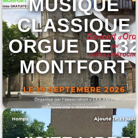
MUSIQUE
CLASSIQUE
ORGUE DE 3
MONTFORT
LE 19 SEPTEMBRE 2026
Aperçu de la description
DÉCOUVRIR L'ÉVÉNEMENT
Ajouté le 21 juill
Homps