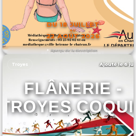
DU 18 JUILLET
AU
22 AOÛT 2026
Aperçu de la description
DÉCOUVRIR L'ÉVÉNEMENT
Ajouté le 6 jui
Troyes
FLÂNERIE -
TROYES COQUI