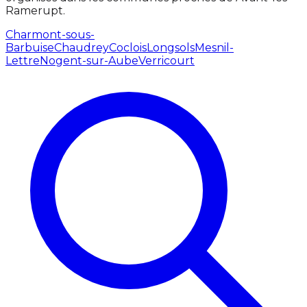
Ramerupt.
Charmont-sous-
Barbuise
Chaudrey
Coclois
Longsols
Mesnil-
Lettre
Nogent-sur-Aube
Verricourt