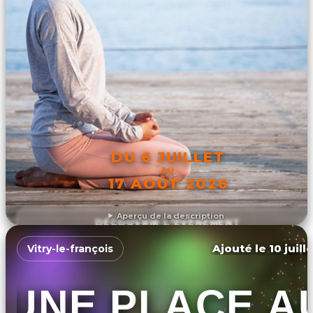
DU 6 JUILLET
AU
17 AOÛT 2026
Aperçu de la description
DÉCOUVRIR L'ÉVÉNEMENT
Ajouté le 10 juill
Vitry-le-françois
UNE PLACE A