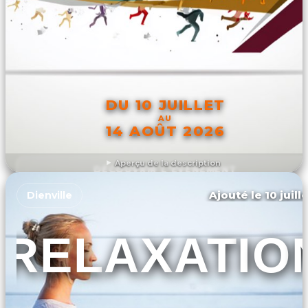
DU 10 JUILLET
AU
14 AOÛT 2026
Aperçu de la description
DÉCOUVRIR L'ÉVÉNEMENT
Ajouté le 10 juill
Dienville
RELAXATIO