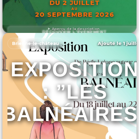
DU 2 JUILLET
AU
20 SEPTEMBRE 2026
Aperçu de la description
DÉCOUVRIR L'ÉVÉNEMENT
Ajouté le 1 juill
Brienne-le-château
EXPOSITION
: ”LES
BALNÉAIRES