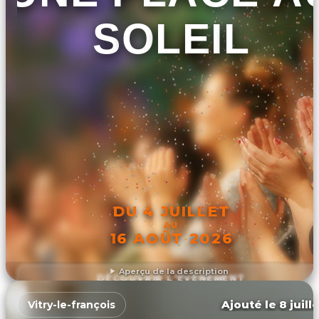
SOLEIL
DU 4 JUILLET
AU
16 AOÛT 2026
Aperçu de la description
DÉCOUVRIR L'ÉVÉNEMENT
Ajouté le 8 juill
Vitry-le-françois