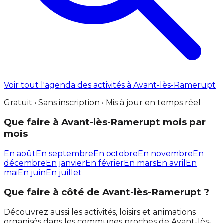
Voir tout l'agenda des activités à Avant-lès-Ramerupt
Gratuit • Sans inscription • Mis à jour en temps réel
Que faire à Avant-lès-Ramerupt mois par
mois
En août
En septembre
En octobre
En novembre
En
décembre
En janvier
En février
En mars
En avril
En
mai
En juin
En juillet
Que faire à côté de Avant-lès-Ramerupt ?
Découvrez aussi les activités, loisirs et animations
organisés dans les communes proches de Avant-lès-