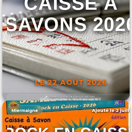
CAISSE À
SAVONS 202
LE 22 AOÛT 2026
Aperçu de la description
DÉCOUVRIR L'ÉVÉNEMENT
Ajouté le 2 juill
Miermaigne