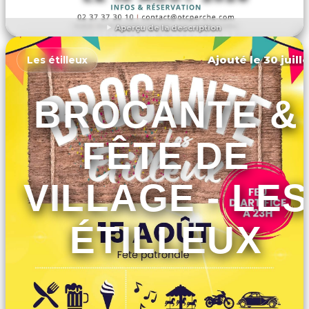
Aperçu de la description
DÉCOUVRIR L'ÉVÉNEMENT
Ajouté le 30 juill
Les étilleux
BROCANTE &
FÊTE DE
VILLAGE - LES
ÉTILLEUX