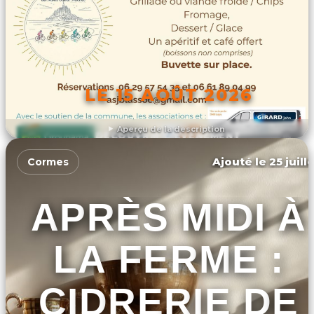
LE 15 AOÛT 2026
Aperçu de la description
DÉCOUVRIR L'ÉVÉNEMENT
Ajouté le 25 juill
Cormes
APRÈS MIDI À
LA FERME :
CIDRERIE DE