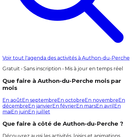
Voir tout l'agenda des activités à Authon-du-Perche
Gratuit • Sans inscription • Mis à jour en temps réel
Que faire à Authon-du-Perche mois par
mois
En août
En septembre
En octobre
En novembre
En
décembre
En janvier
En février
En mars
En avril
En
mai
En juin
En juillet
Que faire à côté de Authon-du-Perche ?
Découvrez aussi les activités, loisirs et animations