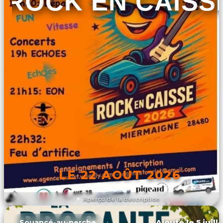
ROCK EN CAISS
LE 22 AOÛT 2026
Aperçu de la description
DÉCOUVRIR L'ÉVÉNEMENT
Ajouté le 5 juill
Souancé-au-perche