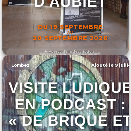
D'AUBIET
DU 19 SEPTEMBRE
AU
20 SEPTEMBRE 2026
Aperçu de la description
DÉCOUVRIR L'ÉVÉNEMENT
Ajouté le 9 juill
Lombez
VISITE LUDIQU
EN PODCAST :
« DE BRIQUE E