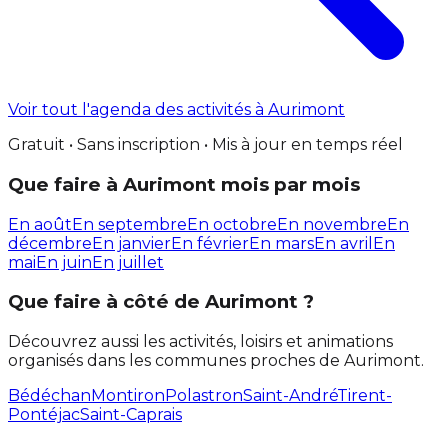
Voir tout l'agenda des activités à Aurimont
Gratuit • Sans inscription • Mis à jour en temps réel
Que faire à Aurimont mois par mois
En août
En septembre
En octobre
En novembre
En
décembre
En janvier
En février
En mars
En avril
En
mai
En juin
En juillet
Que faire à côté de Aurimont ?
Découvrez aussi les activités, loisirs et animations
organisés dans les communes proches de Aurimont.
Bédéchan
Montiron
Polastron
Saint-André
Tirent-
Pontéjac
Saint-Caprais