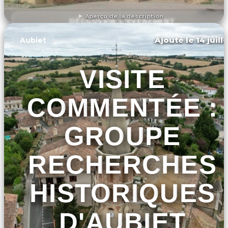
Aperçu de la description
DÉCOUVRIR L'ÉVÉNEMENT
Ajouté le 14 juill
Aubiet
VISITE
COMMENTÉE :
GROUPE
RECHERCHES
HISTORIQUES
D'AUBIET