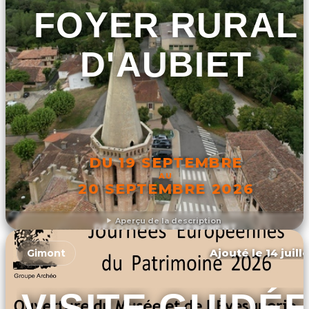
FOYER RURAL
D'AUBIET
DU 19 SEPTEMBRE
AU
20 SEPTEMBRE 2026
Aperçu de la description
DÉCOUVRIR L'ÉVÉNEMENT
Ajouté le 14 juill
Gimont
VISITE GUIDÉ