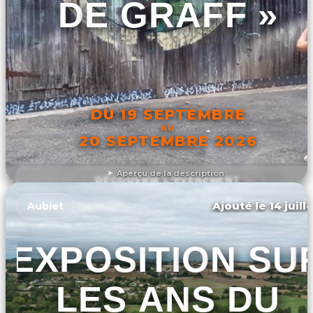
DE GRAFF »
DU 19 SEPTEMBRE
AU
20 SEPTEMBRE 2026
Aperçu de la description
DÉCOUVRIR L'ÉVÉNEMENT
Ajouté le 14 juill
Aubiet
EXPOSITION SU
LES ANS DU