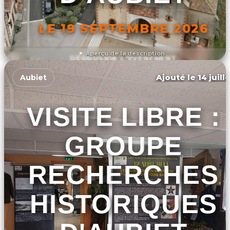
LE 19 SEPTEMBRE 2026
Aperçu de la description
DÉCOUVRIR L'ÉVÉNEMENT
Ajouté le 14 juill
Aubiet
VISITE LIBRE :
GROUPE
RECHERCHES
HISTORIQUES