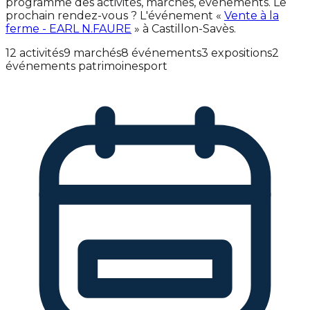
programme des activités, marchés, événements. Le
prochain rendez-vous ? L'événement «
Vente à la
ferme - EARL N.FAURE
» à Castillon-Savès.
12 activités
9 marchés
8 événements
3 expositions
2
événements patrimoine
sport