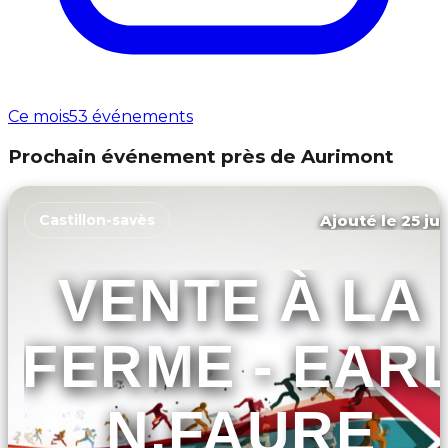
Ce mois
53 événements
Prochain événement près de Aurimont
Ajouté le 25 jui
Castillon-savès
VENTE À LA
FERME - EAR
N.FAURE