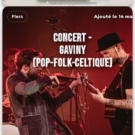
Aperçu de la description
DÉCOUVRIR L'ÉVÉNEMENT
Ajouté le 14 mar
Flers
CONCERT -
GAVINY
(POP-FOLK-CELTIQUE)