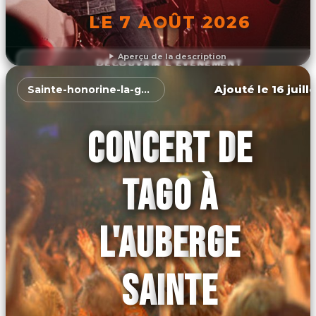
LE 7 AOÛT 2026
Aperçu de la description
DÉCOUVRIR L'ÉVÉNEMENT
Ajouté le 16 juill
Sainte-honorine-la-guillaume
CONCERT DE
TAGO À
L'AUBERGE
SAINTE