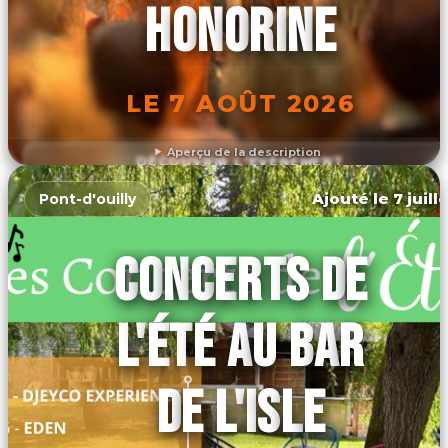
HONORINE
LE 7 AOÛT 2026
Aperçu de la description
DÉCOUVRIR L'ÉVÉNEMENT
Ajouté le 7 juill
Pont-d'ouilly
CONCERTS DE
L'ÉTÉ AU BAR
DE L'ISLE