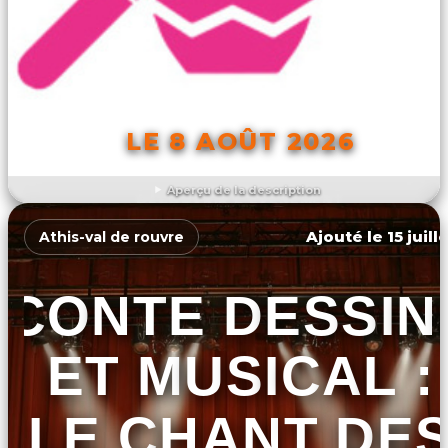
LE 8 AOÛT 2026
Aperçu de la description
DÉCOUVRIR L'ÉVÉNEMENT
Ajouté le 15 juill
Athis-val de rouvre
CONTE DESSIN
ET MUSICAL :
LE CHANT DE