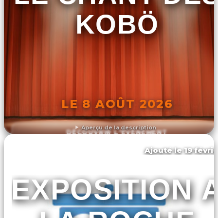
KOBÖ
LE 8 AOÛT 2026
Aperçu de la description
DÉCOUVRIR L'ÉVÉNEMENT
Ajouté le 19 févri
Saint-philbert-sur-orne
EXPOSITION 