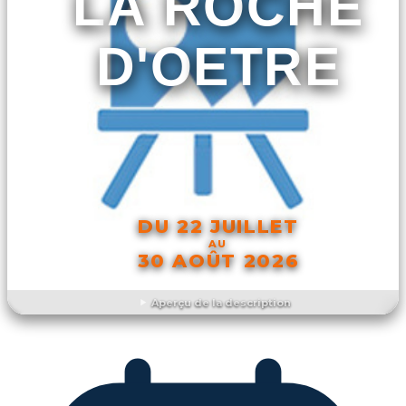
LA ROCHE
D'OETRE
DU 22 JUILLET
AU
30 AOÛT 2026
Aperçu de la description
DÉCOUVRIR L'ÉVÉNEMENT