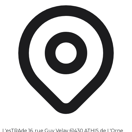
L'esTRAde 16, rue Guy Velay 61430 ATHIS de L'Orne