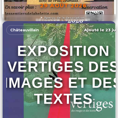
AU
29 AOÛT 2026
Aperçu de la description
DÉCOUVRIR L'ÉVÉNEMENT
Ajouté le 23 jui
Châteauvillain
EXPOSITION
VERTIGES DE
IMAGES ET DE
TEXTES