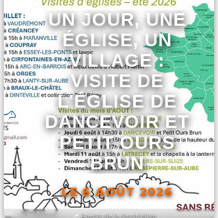
UN JOUR, UNE
ÉGLISE, UN
VILLAGE :
VISITE DE
L'ÉGLISE DE
DANCEVOIR ET
PETIT OURS
BRUN
LE 6 AOÛT 2026
Aperçu de la description