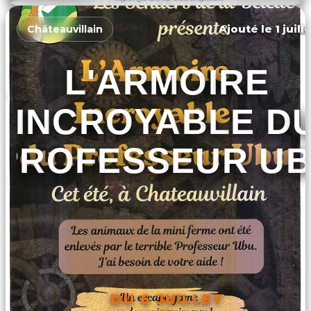
DÉCOUVRIR L'ÉVÉNEMENT
Ajouté le 1 juill
Châteauvillain
L'ARMOIRE
INCROYABLE D
PROFESSEUR U
DU 6 JUILLET