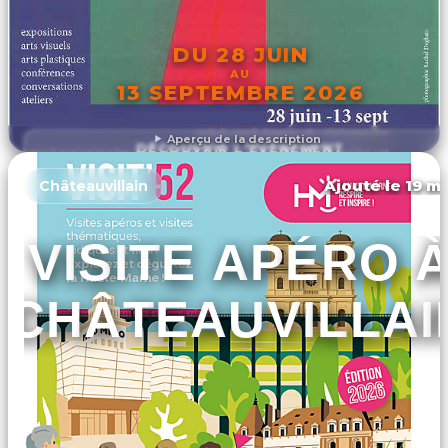
DU 28 JUIN
AU
13 SEPTEMBRE 2026
Aperçu de la description
DÉCOUVRIR L'ÉVÉNEMENT
Ajouté le 19 ma
Châteauvillain
VISITE APÉRO 
CHÂTEAUVILLAI