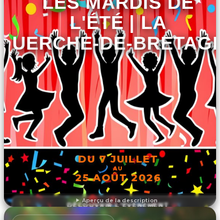
LES MARDIS DE
L'ÉTÉ | LA
GUERCHE-DE-BRETAG
DU 7 JUILLET
AU
25 AOÛT 2026
Aperçu de la description
DÉCOUVRIR L'ÉVÉNEMENT