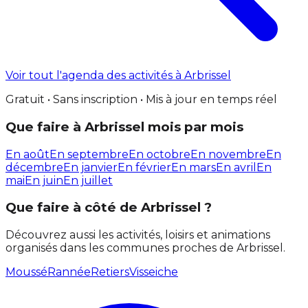
Voir tout l'agenda des activités à Arbrissel
Gratuit • Sans inscription • Mis à jour en temps réel
Que faire à Arbrissel mois par mois
En août
En septembre
En octobre
En novembre
En
décembre
En janvier
En février
En mars
En avril
En
mai
En juin
En juillet
Que faire à côté de Arbrissel ?
Découvrez aussi les activités, loisirs et animations
organisés dans les communes proches de Arbrissel.
Moussé
Rannée
Retiers
Visseiche