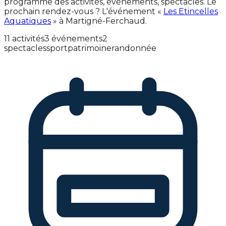
programme des activités, événements, spectacles. Le
prochain rendez-vous ? L'événement «
Les Etincelles
Aquatiques
» à Martigné-Ferchaud.
11 activités
3 événements
2
spectacles
sport
patrimoine
randonnée