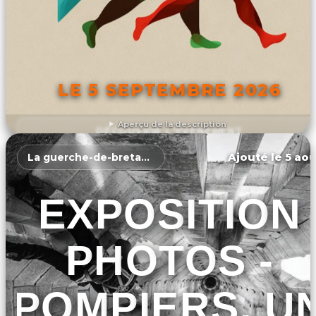
LE 5 SEPTEMBRE 2026
Aperçu de la description
DÉCOUVRIR L'ÉVÉNEMENT
Ajouté le 5 aoû
La guerche-de-bretagne
EXPOSITION
PHOTOS -
POMPIERS, U