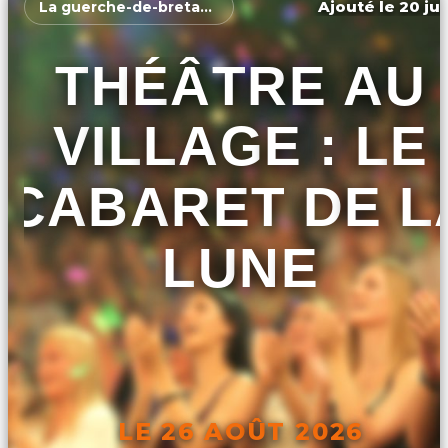
Ajouté le 20 jui
La guerche-de-bretagne
THÉÂTRE AU
VILLAGE : LE
CABARET DE L
LUNE
LE 26 AOÛT 2026