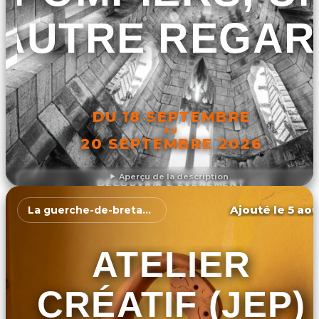
AUTRE REGAR
DU 18 SEPTEMBRE
AU
20 SEPTEMBRE 2026
Aperçu de la description
DÉCOUVRIR L'ÉVÉNEMENT
Ajouté le 5 aoû
La guerche-de-bretagne
ATELIER
CRÉATIF (JEP)