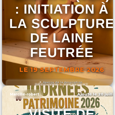
: INITIATION À
LA SCULPTURE
DE LAINE
FEUTRÉE
LE 19 SEPTEMBRE 2026
Aperçu de la description
DÉCOUVRIR L'ÉVÉNEMENT
Ajouté le 20 juill
Marcillé-robert
VISITE DE