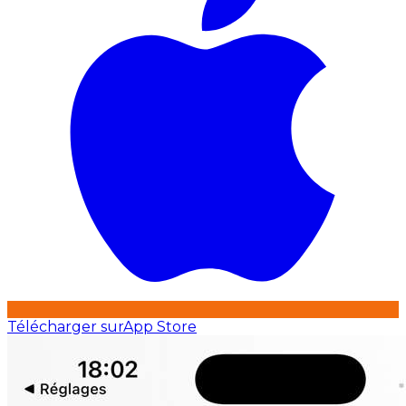
Télécharger sur
App Store