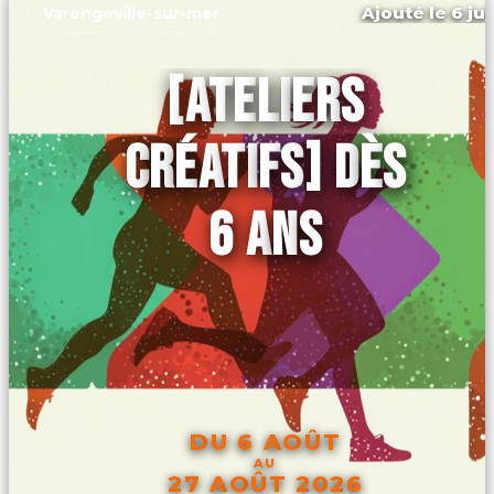
Ajouté le 6 jui
Varengeville-sur-mer
[ATELIERS
CRÉATIFS] DÈS
6 ANS
DU 6 AOÛT
AU
27 AOÛT 2026