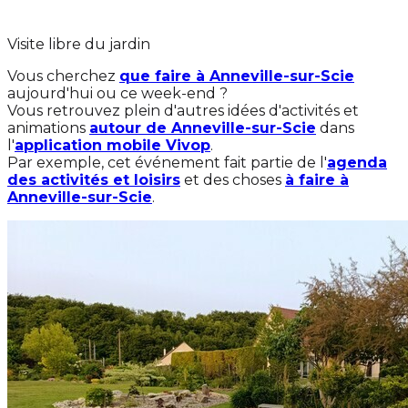
Visite libre du jardin
Vous cherchez
que faire à Anneville-sur-Scie
aujourd'hui ou ce week-end ?
Vous retrouvez plein d'autres idées d'activités et
animations
autour de Anneville-sur-Scie
dans
l'
application mobile Vivop
.
Par exemple, cet événement fait partie de l'
agenda
des activités et loisirs
et des choses
à faire à
Anneville-sur-Scie
.