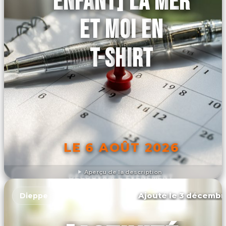
ENFANT] LA MER
ET MOI EN
T-SHIRT
LE 6 AOÛT 2026
Aperçu de la description
DÉCOUVRIR L'ÉVÉNEMENT
Ajouté le 3 décembr
Dieppe