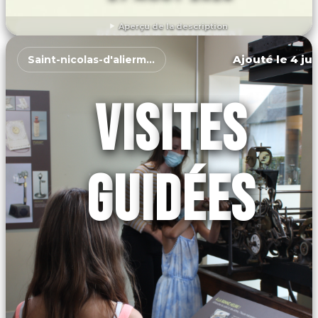
Aperçu de la description
DÉCOUVRIR L'ÉVÉNEMENT
Ajouté le 4 jui
Saint-nicolas-d'aliermont
VISITES
GUIDÉES