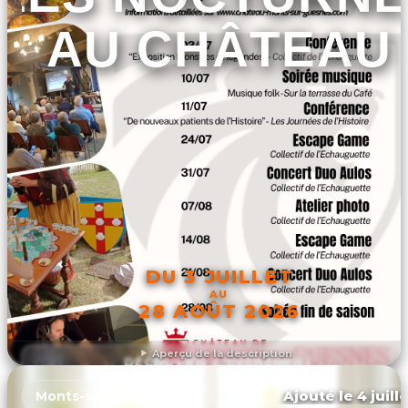
AU CHÂTEAU
DU 3 JUILLET
AU
28 AOÛT 2026
Aperçu de la description
DÉCOUVRIR L'ÉVÉNEMENT
Ajouté le 4 juill
Monts-sur-guesnes