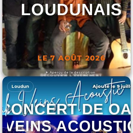
LOUDUNAIS
LE 7 AOÛT 2026
Aperçu de la description
DÉCOUVRIR L'ÉVÉNEMENT
Ajouté le 9 juill
Loudun
CONCERT DE OA
VEINS ACOUSTI