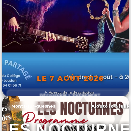
LE 7 AOÛT 2026
Aperçu de la description
DÉCOUVRIR L'ÉVÉNEMENT
Ajouté le 3 juill
Monts-sur-guesnes
LES NOCTURNE