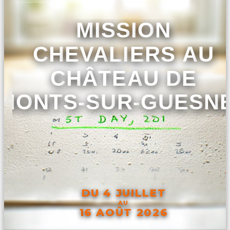
MISSION
CHEVALIERS AU
CHÂTEAU DE
MONTS-SUR-GUESN
DU 4 JUILLET
AU
16 AOÛT 2026