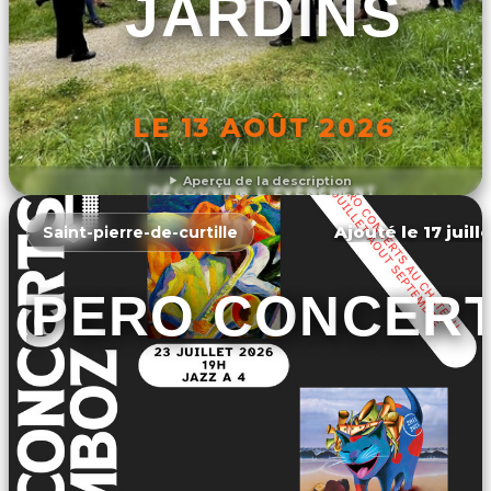
JARDINS
LE 13 AOÛT 2026
Aperçu de la description
DÉCOUVRIR L'ÉVÉNEMENT
Ajouté le 17 juill
Saint-pierre-de-curtille
APERO CONCER