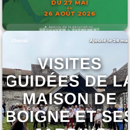
DU 27 MAI
AU
26 AOÛT 2026
Aperçu de la description
DÉCOUVRIR L'ÉVÉNEMENT
Ajouté le 26 mar
Chanaz
VISITES
GUIDÉES DE L
MAISON DE
BOIGNE ET SE