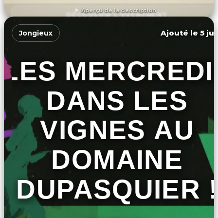
Aperçu de la description
DÉCOUVRIR L'ÉVÉNEMENT
Ajouté le 5 ju
Jongieux
LES MERCREDI
DANS LES
VIGNES AU
DOMAINE
DUPASQUIER !