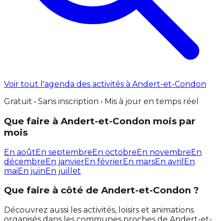
Voir tout l'agenda des activités à Andert-et-Condon
Gratuit • Sans inscription • Mis à jour en temps réel
Que faire à Andert-et-Condon mois par
mois
En août
En septembre
En octobre
En novembre
En
décembre
En janvier
En février
En mars
En avril
En
mai
En juin
En juillet
Que faire à côté de Andert-et-Condon ?
Découvrez aussi les activités, loisirs et animations
organisés dans les communes proches de Andert-et-