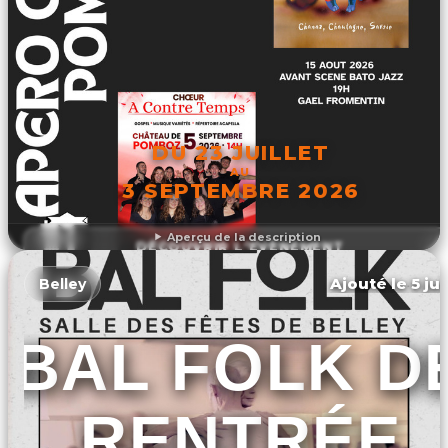
DU 23 JUILLET
AU
3 SEPTEMBRE 2026
Aperçu de la description
DÉCOUVRIR L'ÉVÉNEMENT
Ajouté le 5 ju
Belley
BAL FOLK D
RENTRÉE