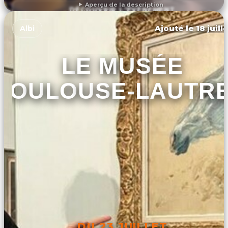
Aperçu de la description
DÉCOUVRIR L'ÉVÉNEMENT
Ajouté le 18 juill
Albi
LE MUSÉE
TOULOUSE-LAUTR
DU 23 JUILLET