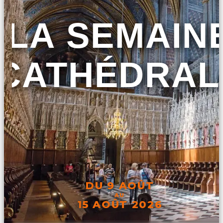
LA SEMAIN
CATHÉDRAL
DU 9 AOÛT
AU
15 AOÛT 2026