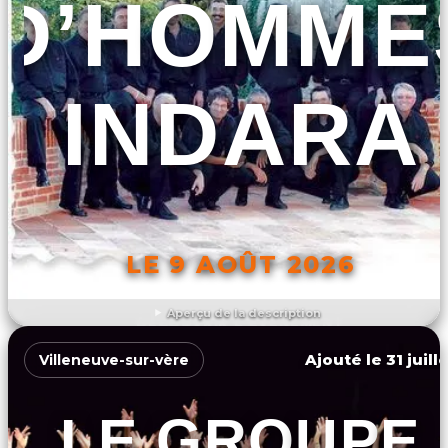
D’HOMME
INDARA
LE 9 AOÛT 2026
Aperçu de la description
DÉCOUVRIR L'ÉVÉNEMENT
Ajouté le 31 juill
Villeneuve-sur-vère
LE GROUPE