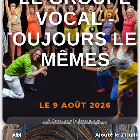
VOCAL -
TOUJOURS LE
MÊMES
LE 9 AOÛT 2026
Aperçu de la description
DÉCOUVRIR L'ÉVÉNEMENT
Ajouté le 21 juill
Albi