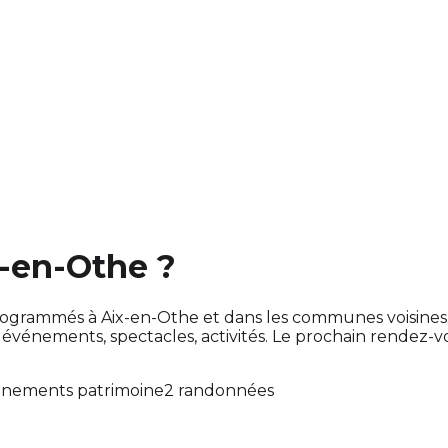
x-en-Othe ?
nt programmés à Aix-en-Othe et dans les communes voisin
énements, spectacles, activités. Le prochain rendez-
énements patrimoine
2 randonnées