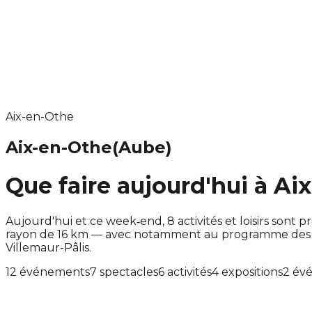
Aix-en-Othe
Aix-en-Othe
(Aube)
Que faire aujourd'hui à Ai
Aujourd'hui et ce week‑end, 8 activités et loisirs so
rayon de 16 km — avec notamment au programme des év
Villemaur-Pâlis.
12 événements
7 spectacles
6 activités
4 expositions
2 év