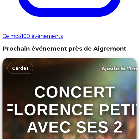
Ce mois
100 événements
Prochain événement près de Aigremont
Ajouté le 11 ma
Cardet
CONCERT
FLORENCE PETI
AVEC SES 2