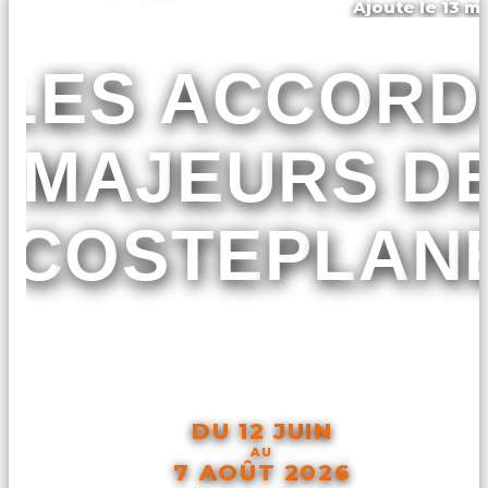
Ajouté le 13 ma
Cannes-et-clairan
LES ACCORD
MAJEURS D
COSTEPLAN
DU 12 JUIN
AU
7 AOÛT 2026