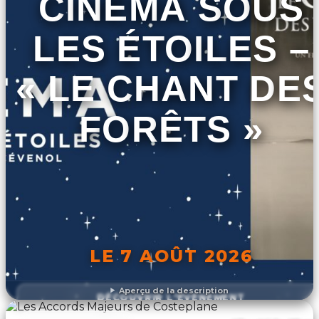
CINÉMA SOUS
LES ÉTOILES –
« LE CHANT DE
FORÊTS »
LE 7 AOÛT 2026
Aperçu de la description
DÉCOUVRIR L'ÉVÉNEMENT