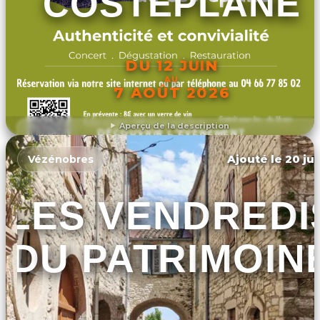
COSTEPLANE
DU 12 JUIN
AU
7 AOÛT 2026
Aperçu de la description
DÉCOUVRIR L'ÉVÉNEMENT
Ajouté le 20 jui
Vézénobres
LES VENDREDI
DU PATRIMOIN