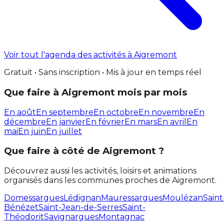
Voir tout l'agenda des activités à Aigremont
Gratuit • Sans inscription • Mis à jour en temps réel
Que faire à Aigremont mois par mois
En août
En septembre
En octobre
En novembre
En
décembre
En janvier
En février
En mars
En avril
En
mai
En juin
En juillet
Que faire à côté de Aigremont ?
Découvrez aussi les activités, loisirs et animations
organisés dans les communes proches de Aigremont.
Domessargues
Lédignan
Mauressargues
Moulézan
Saint
Bénézet
Saint-Jean-de-Serres
Saint-
Théodorit
Savignargues
Montagnac