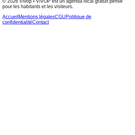
© 2026 Vivop • VIVOP est un agenda local gratuit pensé
pour les habitants et les visiteurs.
Accueil
Mentions légales
CGU
Politique de
confidentialité
Contact