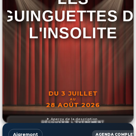
GUINGUETTES D
L'INSOLITE
DU 3 JUILLET
AU
28 AOÛT 2026
Aperçu de la description
DÉCOUVRIR L'ÉVÉNEMENT
Aigremont
AGENDA COMPLET