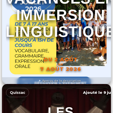
IMMERSION
LINGUISTIQU
DU 2 AOÛT
AU
7 AOÛT 2026
Aperçu de la description
DÉCOUVRIR L'ÉVÉNEMENT
Ajouté le 9 ju
Quissac
LES