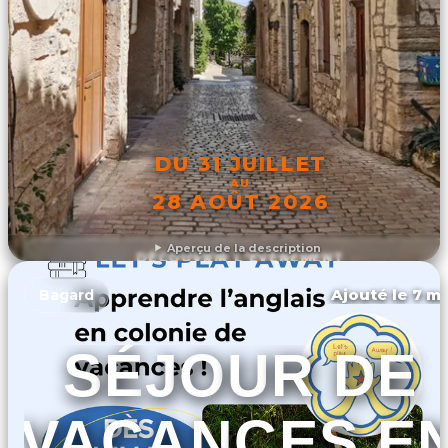
DU 31 JUILLET
AU
28 AOÛT 2026
Aperçu de la description
DÉCOUVRIR L'ÉVÉNEMENT
Ajouté le 7 ma
Bagard
SÉJOUR DE
VACANCES E